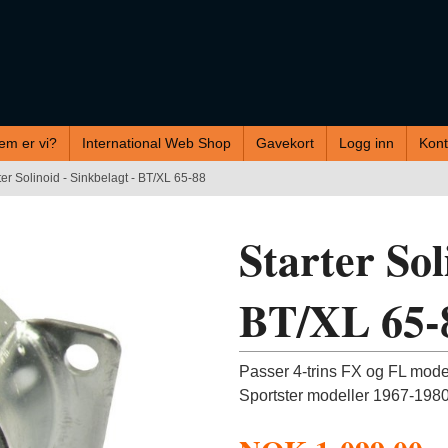
em er vi?
International Web Shop
Gavekort
Logg inn
Kont
ter Solinoid - Sinkbelagt - BT/XL 65-88
Starter Sol
BT/XL 65-
Passer 4-trins FX og FL mode
Sportster modeller 1967-198