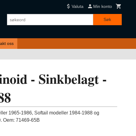
Valuta
Min konto
Søk
akt oss
inoid - Sinkbelagt -
88
ller 1965-1986, Softail modeller 1984-1988 og
0. Oem: 71469-65B