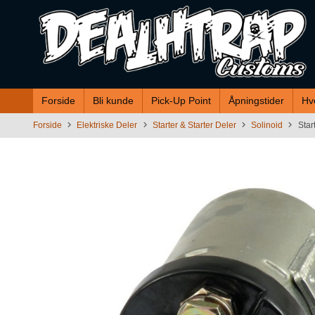
Gå
til
innholdet
Forside
Bli kunde
Pick-Up Point
Åpningstider
Hv
Forside
Elektriske Deler
Starter & Starter Deler
Solinoid
Star