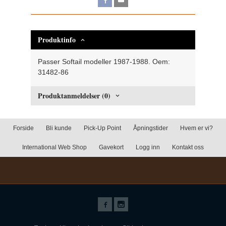
Produktinfo
Passer Softail modeller 1987-1988. Oem:
31482-86
Produktanmeldelser (0)
Forside
Bli kunde
Pick-Up Point
Åpningstider
Hvem er vi?
International Web Shop
Gavekort
Logg inn
Kontakt oss