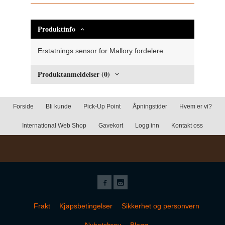
Produktinfo
Erstatnings sensor for Mallory fordelere.
Produktanmeldelser (0)
Forside
Bli kunde
Pick-Up Point
Åpningstider
Hvem er vi?
International Web Shop
Gavekort
Logg inn
Kontakt oss
Frakt
Kjøpsbetingelser
Sikkerhet og personvern