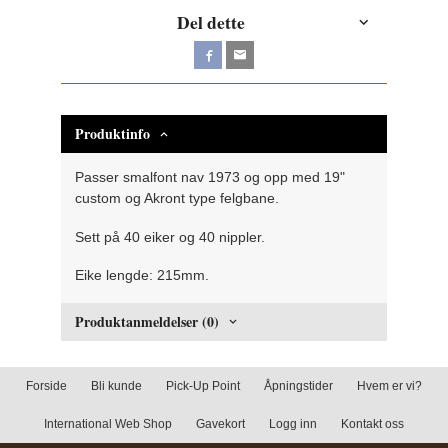
Del dette
Produktinfo
Passer smalfont nav 1973 og opp med 19"
custom og Akront type felgbane.
Sett på 40 eiker og 40 nippler.
Eike lengde: 215mm.
Produktanmeldelser (0)
Forside
Bli kunde
Pick-Up Point
Åpningstider
Hvem er vi?
International Web Shop
Gavekort
Logg inn
Kontakt oss