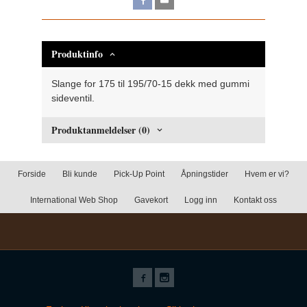
Produktinfo
Slange for 175 til 195/70-15 dekk med gummi
sideventil.
Produktanmeldelser (0)
Forside
Bli kunde
Pick-Up Point
Åpningstider
Hvem er vi?
International Web Shop
Gavekort
Logg inn
Kontakt oss