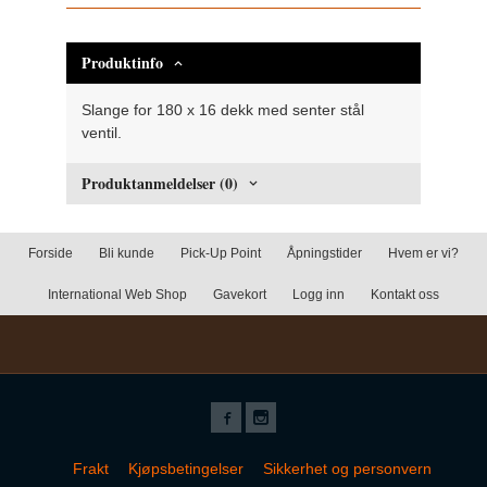
Produktinfo
Slange for 180 x 16 dekk med senter stål
ventil.
Produktanmeldelser (0)
Forside
Bli kunde
Pick-Up Point
Åpningstider
Hvem er vi?
International Web Shop
Gavekort
Logg inn
Kontakt oss
Frakt
Kjøpsbetingelser
Sikkerhet og personvern