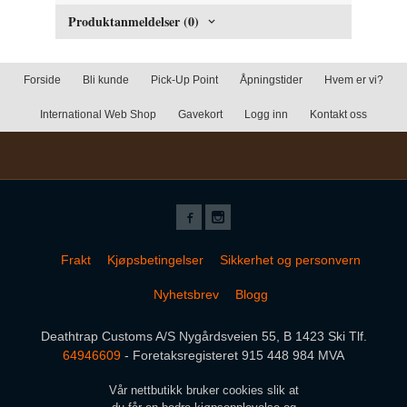
Produktanmeldelser (0)
Forside
Bli kunde
Pick-Up Point
Åpningstider
Hvem er vi?
International Web Shop
Gavekort
Logg inn
Kontakt oss
Frakt
Kjøpsbetingelser
Sikkerhet og personvern
Nyhetsbrev
Blogg
Deathtrap Customs A/S Nygårdsveien 55, B 1423 Ski Tlf.
64946609
- Foretaksregisteret 915 448 984 MVA
Vår nettbutikk bruker cookies slik at