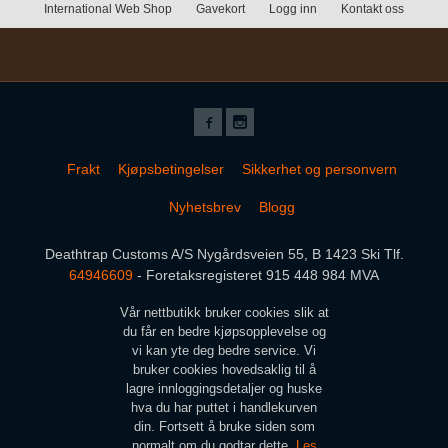
International Web Shop
Gavekort
Logg inn
Kontakt oss
Frakt
Kjøpsbetingelser
Sikkerhet og personvern
Nyhetsbrev
Blogg
Deathtrap Customs A/S Nygårdsveien 55, B 1423 Ski Tlf.
64946609
- Foretaksregisteret 915 448 984 MVA
Vår nettbutikk bruker cookies slik at
du får en bedre kjøpsopplevelse og
vi kan yte deg bedre service. Vi
bruker cookies hovedsaklig til å
lagre innloggingsdetaljer og huske
hva du har puttet i handlekurven
din. Fortsett å bruke siden som
normalt om du godtar dette.
Les