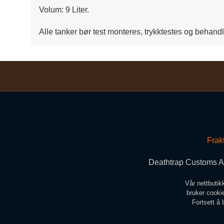
Volum: 9 Liter.
Alle tanker bør test monteres, trykktestes og behand
Frak
Deathtrap Customs A/
Vår nettbutik
bruker cookie
Fortsett å