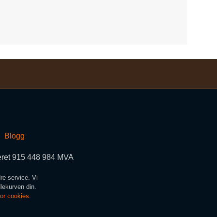
Blogg
teret 915 448 984 MVA
re service. Vi
dlekurven din.
for cookies.