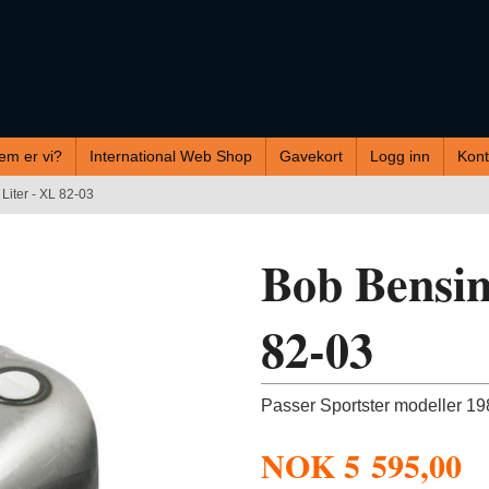
em er vi?
International Web Shop
Gavekort
Logg inn
Kont
Liter - XL 82-03
Bob Bensin
82-03
Passer Sportster modeller 198
NOK
5 595,00