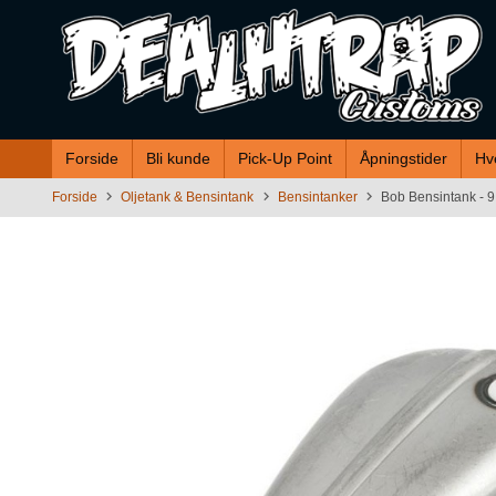
Gå
til
innholdet
Forside
Bli kunde
Pick-Up Point
Åpningstider
Hv
Forside
Oljetank & Bensintank
Bensintanker
Bob Bensintank - 9 