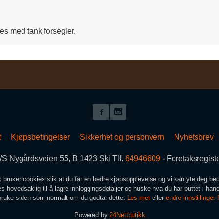
les med tank forsegler.
t
Kjøpsbetingelser
Sikkerhet og personvern
Nyhetsbrev
S Nygårdsveien 55, B 1423 Ski Tlf.
64946609
- Foretaksregis
k bruker cookies slik at du får en bedre kjøpsopplevelse og vi kan yte deg bed
s hovedsaklig til å lagre innloggingsdetaljer og huske hva du har puttet i han
 bruke siden som normalt om du godtar dette.
Les mer
eller
endre innstillinger 
Powered by
24Nettbutikk