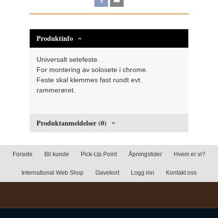
Produktinfo
Universalt setefeste.
For montering av solosete i chrome.
Feste skal klemmes fast rundt evt.
rammerøret.
Produktanmeldelser (0)
Forside
Bli kunde
Pick-Up Point
Åpningstider
Hvem er vi?
International Web Shop
Gavekort
Logg inn
Kontakt oss