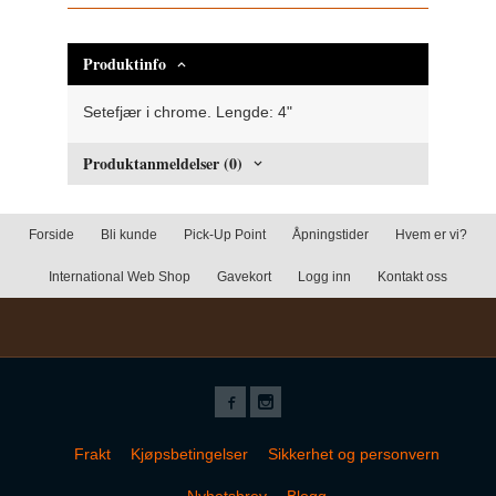
Produktinfo
Setefjær i chrome. Lengde: 4"
Produktanmeldelser (0)
Forside
Bli kunde
Pick-Up Point
Åpningstider
Hvem er vi?
International Web Shop
Gavekort
Logg inn
Kontakt oss
Frakt
Kjøpsbetingelser
Sikkerhet og personvern